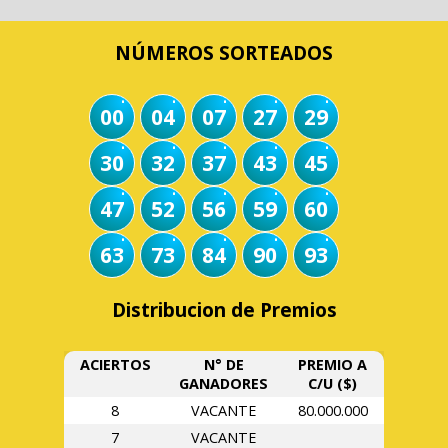
NÚMEROS SORTEADOS
00
04
07
27
29
30
32
37
43
45
47
52
56
59
60
63
73
84
90
93
Distribucion de Premios
ACIERTOS
N° DE
PREMIO A
GANADORES
C/U ($)
8
VACANTE
80.000.000
7
VACANTE