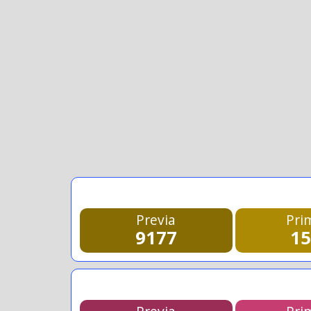
Previa
Pri
9177
1