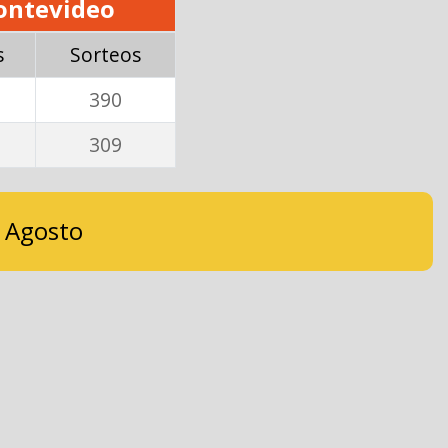
ntevideo
s
Sorteos
390
309
e Agosto