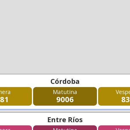
Córdoba
mera
Matutina
Vespe
581
9006
83
Entre Ríos