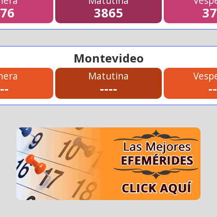
mera
Matutina
Vespe
076
3865
37
Montevideo
mera
Matutina
Vespe
---
----
--